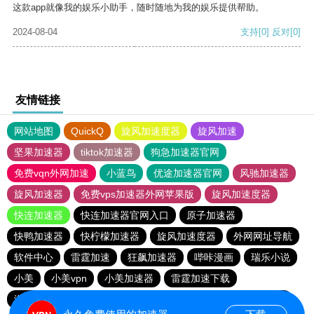
这款app就像我的娱乐小助手，随时随地为我的娱乐提供帮助。
2024-08-04
支持
[0]
反对
[0]
友情链接
网站地图
QuickQ
旋风加速度器
旋风加速
坚果加速器
tiktok加速器
狗急加速器官网
免费vqn外网加速
小蓝鸟
优途加速器官网
风驰加速器
旋风加速器
免费vps加速器外网苹果版
旋风加速度器
快连加速器
快连加速器官网入口
原子加速器
快鸭加速器
快柠檬加速器
旋风加速度器
外网网址导航
软件中心
雷霆加速
狂飙加速器
哔咔漫画
瑞乐小说
小美
小美vpn
小美加速器
雷霆加速下载
海鸥加速器下载
海鸥加速度
雷霆加速
雷霆加速版ins